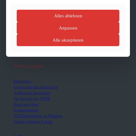
Mietbare Straßenbahnen
Führungen & Events
Alles ablehnen
Gruppenangebote
Anpassen
persönliches Angebot
Alle akzeptieren
WTM-Geschichte
Einleitung
Geschichtlicher Rückblick
Aufbau der Sammlung
Der Betrieb des WTM
Rund um Wien
Sondereinsätze
WTM-Geschichte in Plakaten
Gründer Helmut Portele