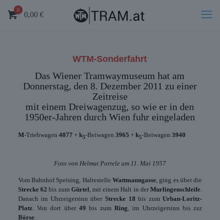
0
0,00
€
WTM-Sonderfahrt
Das Wiener Tramwaymuseum hat am
Donnerstag, den 8. Dezember 2011 zu einer
Zeitreise
mit einem Dreiwagenzug, so wie er in den
1950er-Jahren durch Wien fuhr eingeladen
M
-Triebwagen
4077
+
k
-Beiwagen
3965
+
k
-Beiwagen
3940
5
5
Foto von Helmut Portele am 11. Mai 1957
Vom Bahnhof Speising, Haltestelle
Wattmanngasse
, ging es über die
Strecke 62
bis zum
Gürtel
, mit einem Halt in der
Murlingenschleife
.
Danach im Uhrzeigersinn über
Strecke 18
bis zum
Urban-Loritz-
Platz
. Von dort über
49
bis zum
Ring
, im Uhrzeigersinn bis zur
Börse
.