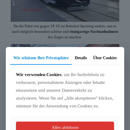
Da die Fahrt erst gegen 18:10 im Bahnhof Speising endete, war es
auch möglich besonders schöne und
einzigartige Nachtaufnahmen
des Zuges zu machen.
Wir schätzen Ihre Privatsphäre
Details
Über Cookies
Wir verwenden Cookies
, um Ihr Surferlebnis zu
verbessern, personalisierte Anzeigen oder Inhalte
einzusetzen und unseren Datenverkehr zu
analysieren. Wenn Sie auf „Alle akzeptieren" klicken,
stimmen Sie der Anwendung von Cookies zu.
Alles ablehnen