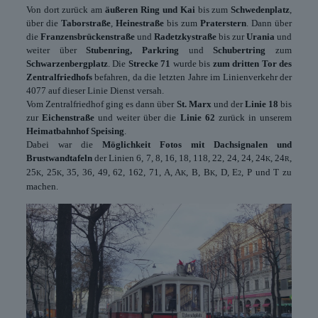
Von dort zurück am
äußeren Ring und Kai
bis zum
Schwedenplatz
,
über die
Taborstraße
,
Heinestraße
bis zum
Praterstern
. Dann über
die
Franzensbrückenstraße
und
Radetzkystraße
bis zur
Urania
und
weiter über
Stubenring, Parkring
und
Schubertring
zum
Schwarzenbergplatz
. Die
Strecke 71
wurde bis
zum dritten Tor des
Zentralfriedhofs
befahren, da die letzten Jahre im Linienverkehr der
4077 auf dieser Linie Dienst versah.
Vom Zentralfriedhof ging es dann über
St. Marx
und der
Linie 18
bis
zur
Eichenstraße
und weiter über die
Linie 62
zurück in unserem
Heimatbahnhof Speising
.
Dabei war die
Möglichkeit Fotos mit Dachsignalen und
Brustwandtafeln
der Linien 6, 7, 8, 16, 18, 118, 22, 24, 24, 24
, 24
,
K
R
25
, 25
, 35, 36, 49, 62, 162, 71, A, A
, B, B
, D, E
, P und T zu
K
K
K
K
2
machen.