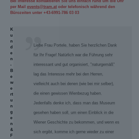
Bei Interesse kontaktieren Sie uns einfach rund um die Uhr
per Mail
events@tram.at
oder telefonisch während den
Bürozeiten unter
+43-6991-786 03 03
K
u
n
Liebe Frau Portele, haben Sie herzlichen Dank
d
e
für Ihr Frage! Natürlich war die Führung sehr
n
interessant und gut organisiert, "naturgemäß"
-
B
lag das Interesse mehr bei den Herren,
e
w
vielleicht auch bei denen (wie bei mir selber),
e
die einen gewissen Wienbezug haben.
rt
u
Jedenfalls denke ich, dass man das Museum
n
g
gesehen haben soll, um einen Einblick in die
e
Wiener Geschichte zu bekommen, und wenn es
n
&
sich ergibt, komme ich gerne wieder zu einer
F
.2014