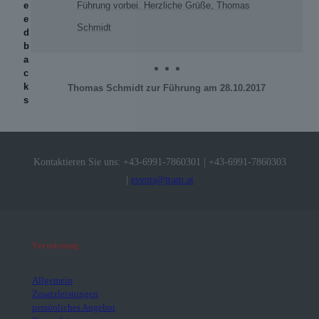
e
Führung vorbei. Herzliche Grüße, Thomas
e
Schmidt
d
b
a
c
k
Thomas Schmidt zur Führung am 28.10.2017
s
J
Kontaktieren Sie uns:
+43-6991-7860301
|
+43-6991-7860303
|
events@tram.at
Vermietung
Allgemein
Zusatzleistungen
persönliches Angebot