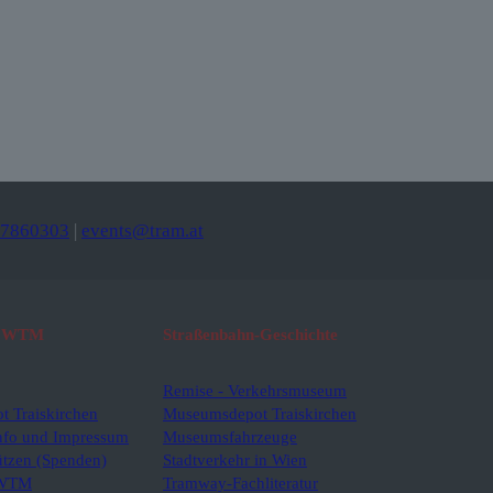
-7860303
|
events@tram.at
am WTM
Straßenbahn-Geschichte
Remise - Verkehrsmuseum
 Traiskirchen
Museumsdepot Traiskirchen
fo und Impressum
Museumsfahrzeuge
tzen (Spenden)
Stadtverkehr in Wien
 WTM
Tramway-Fachliteratur