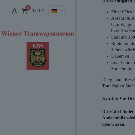
Die wichtigsten 
0
0,00
€
Einzel-Ticke
Abfahrt & A
Otto Wagner
bzw. Straße
Start um 18
Route mit de
Sehenswürdi
Dauer: ca. 1
Live-Guide i
Sprache (na
Die genaue Besc
Tour finden Sie
h
Kaufen Sie Ihr 
Die Fahrt findet 
Andernfalls wir
überwiesen.