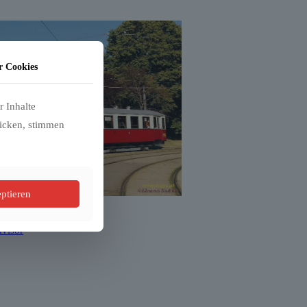
r Cookies
r Inhalte
licken, stimmen
eptieren