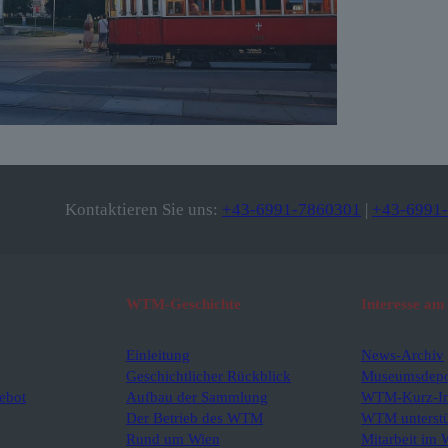
Kontaktieren Sie uns:
+43-6991-7860301
|
+43-6991
WTM-Geschichte
Interesse 
Einleitung
News-Archiv
Geschichtlicher Rückblick
Museumsdepot
ebot
Aufbau der Sammlung
WTM-Kurz-In
Der Betrieb des WTM
WTM unterstü
Rund um Wien
Mitarbeit im