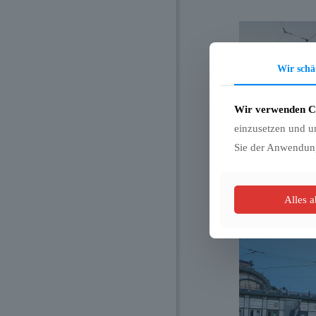
Wir schä
Wir verwenden C
einzusetzen und u
Sie der Anwendun
Alles 