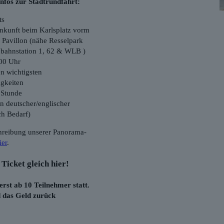
Infos zur Stadtrundfahrt:
ts
nkunft beim Karlsplatz vorm
 Pavillon (nähe Resselpark
nbahnstation 1, 62 & WLB )
:00 Uhr
n wichtigsten
gkeiten
 Stunde
n deutscher/englischer
ch Bedarf)
hreibung unserer Panorama-
ier
.
Ticket gleich hier!
erst ab 10 Teilnehmer statt.
d das Geld zurück