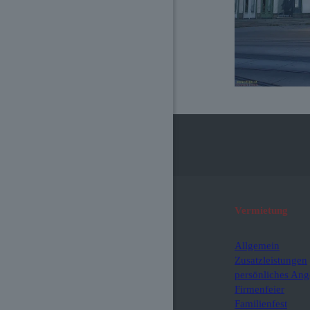
Vermietung
Allgemein
Zusatzleistungen
persönliches Ang
Firmenfeier
Familienfest