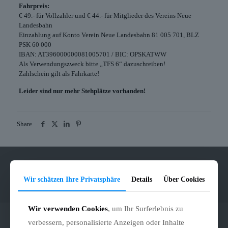
Fahrpreis:
€ 49.- für Vollzahler und € 44.- für Mitglieder des Vereins Neue
Landesbahn
Einzahlung auf Konto Verein Neue Landesbahn 81 005 701, BLZ
PSK 60 000
IBAN: AT396000000081005701 / BIC: OPSKATWW
Als Verwendungszweck bitte „TFS 6“ dazuschreiben!
Zahlschein gilt als Fahrkarte!
Leider sind nur mehr Stehplätze vorhanden!
Share
Kontaktieren Sie uns:
+43-6991-7860301
|
+43-6991-7860303
Wir schätzen Ihre Privatsphäre
Details
Über Cookies
|
events@tram.at
Wir verwenden Cookies
, um Ihr Surferlebnis zu
verbessern, personalisierte Anzeigen oder Inhalte
Vermietung