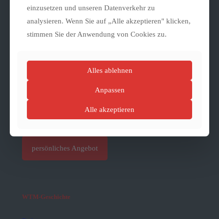
einzusetzen und unseren Datenverkehr zu
analysieren. Wenn Sie auf „Alle akzeptieren" klicken,
Allgemein
Zusatzleistungen
stimmen Sie der Anwendung von Cookies zu.
persönliches Angebot
Firmenfeier
Familienfest
Alles ablehnen
Kongress / Transfer
Hochzeit
Preise / Tarif
Anpassen
Mietbare Straßenbahnen
Führungen & Events
Alle akzeptieren
Gruppenangebote
persönliches Angebot
WTM-Geschichte