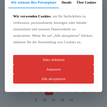
Wir schätzen Ihre Privatsphäre
Details
Über Cookies
Read more
Wir verwenden Cookies
, um Ihr Surferlebnis zu
verbessern, personalisierte Anzeigen oder Inhalte
Tramwaytag 2019
einzusetzen und unseren Datenverkehr zu
analysieren. Wenn Sie auf „Alle akzeptieren" klicken,
Am Samstag, 11. Mai 2019 von 14 bis 22 Uhr findet in der
Hauptwerkstätte, dem Verkehrsmuseum Remise und im Infocenter
stimmen Sie der Anwendung von Cookies zu.
U2xU5 der
[…]
Read more
Alles ablehnen
Anpassen
Prev page
Alle akzeptieren
1
2
3
4
5
6
7
8
9
10
11
12
13