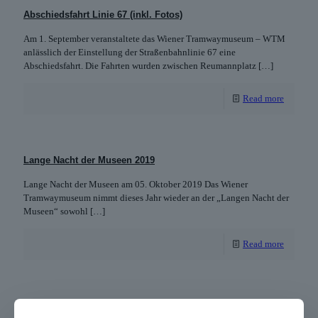
Abschiedsfahrt Linie 67 (inkl. Fotos)
Am 1. September veranstaltete das Wiener Tramwaymuseum – WTM
anlässlich der Einstellung der Straßenbahnlinie 67 eine
Abschiedsfahrt. Die Fahrten wurden zwischen Reumannplatz
[…]
Read more
Lange Nacht der Museen 2019
Lange Nacht der Museen am 05. Oktober 2019 Das Wiener
Tramwaymuseum nimmt dieses Jahr wieder an der „Langen Nacht der
Museen“ sowohl
[…]
Read more
Tag des Denkmals 2019