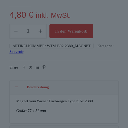
4,80
€
inkl. MwSt.
Magnet
In den Warenkorb
"Triebwagen
K
2380"
ARTIKELNUMMER:
WTM-B02-2380_MAGNET
Kategorie:
Menge
Souvenir
Share
Beschreibung
Magnet vom Wiener Triebwagen Type K Nr. 2380
Größe: 77 x 52 mm