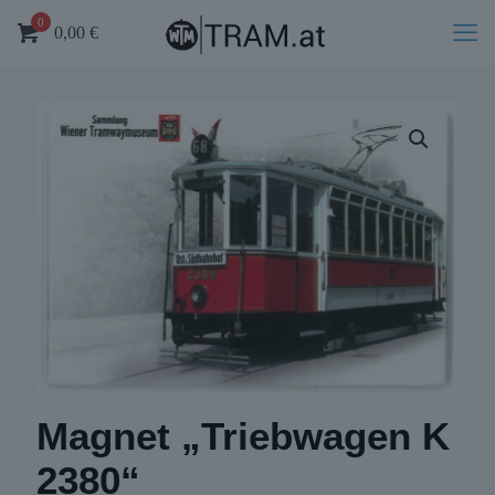
0
0,00
€
Magnet „Triebwagen K
2380“