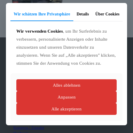
Wir schätzen Ihre Privatsphäre
Details
Über Cookies
Straßenbahn Schaffner-Set
für historische Fahrscheine
19,90
€
inkl. MwSt.
Wir verwenden Cookies
, um Ihr Surferlebnis zu
verbessern, personalisierte Anzeigen oder Inhalte
einzusetzen und unseren Datenverkehr zu
Kontaktieren Sie uns:
+43-6991-7860301
|
+43-6991-7860303
analysieren. Wenn Sie auf „Alle akzeptieren" klicken,
|
events@tram.at
stimmen Sie der Anwendung von Cookies zu.
Vermietung
Alles ablehnen
Anpassen
Allgemein
Zusatzleistungen
Alle akzeptieren
persönliches Angebot
Firmenfeier
Familienfest
Kongress / Transfer