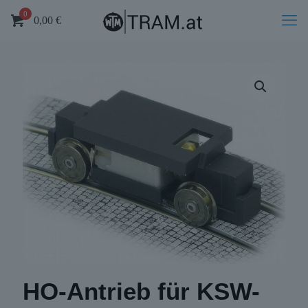
0
0,00
€
HO-Antrieb für KSW-