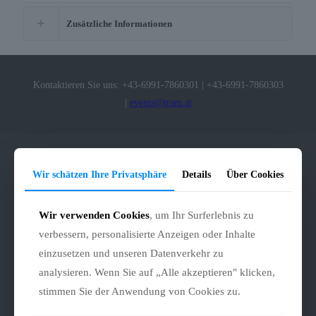
Zusätzliche Informationen
Kontaktieren Sie uns:
+43-6991-7860301
|
+43-6991-7860303
|
events@tram.at
Vermietung
Wir schätzen Ihre Privatsphäre
Details
Über Cookies
Allgemein
Wir verwenden Cookies
, um Ihr Surferlebnis zu
Zusatzleistungen
persönliches Angebot
verbessern, personalisierte Anzeigen oder Inhalte
Firmenfeier
einzusetzen und unseren Datenverkehr zu
Familienfest
Kongress / Transfer
analysieren. Wenn Sie auf „Alle akzeptieren" klicken,
Hochzeit
stimmen Sie der Anwendung von Cookies zu.
Preise / Tarif
Mietbare Straßenbahnen