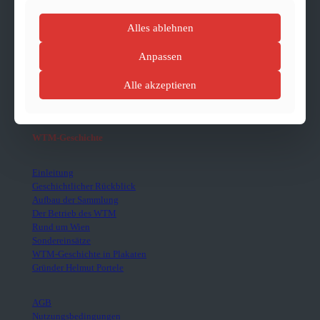
Führungen & Events
Gruppenangebote
Alles ablehnen
Anpassen
persönliches Angebot
Alle akzeptieren
WTM-Geschichte
Einleitung
Geschichtlicher Rückblick
Aufbau der Sammlung
Der Betrieb des WTM
Rund um Wien
Sondereinsätze
WTM-Geschichte in Plakaten
Gründer Helmut Portele
AGB
Nutzungsbedingungen