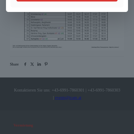
Share
Kontaktieren Sie uns:
+43-6991-7860301
|
+43-6991-7860303
|
events@tram.at
Vermietung