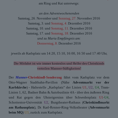
am Ring und Kai unterwegs:
an den Adventwochenenden
Samstag, 26. November und
Sonntag, 27.
November 2016
Samstag, 3. und
Sonntag, 4.
Dezember 2016
Samstag, 10. und
Sonntag, 11.
Dezember 2016
Samstag, 17. und
Sonntag, 18.
Dezember 2016
und zu Maria Empfängnis am:
Donnerstag, 8.
Dezember 2016
jeweils ab Karlsplatz um 14:20, 15:10, 16:00, 16:50 und 17:40 Uhr,
Die Mitfahrt ist wie immer kostenlos und Helfer des Christkinds
verteilen Manner-Süßigkeiten!
Der
Manner
-
Christkindl-Sonderzug
fährt vom Karlsplatz vor dem
Otto-Wagner Stadtbahn-Pavillon (Nähe
Adventmarkt vor der
Karlskirche
) - Haltestelle „Karlsplatz“ der Linien
U1
,
U2
,
U4
, Tram-
Linien 1, 62, Badner Bahn & Autobuslinie 4A - über den äußeren Ring
und Kai gegen den Uhrzeigersinn über Schwedenplatz
U1
-
U4
,
Schottentor-Universität
U2
, Burgtheater-Rathaus (
Christkindlmarkt
am Rathausplatz
), Dr. Karl-Renner-Ring-Volkstheater (
Adventmarkt
beim MQ
)
U3
, zurück zum Karlsplatz.