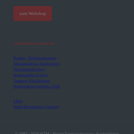
zum Webshop
Straßenbahn-Geschichte
Remise - Verkehrsmuseum
Museumsdepot Traiskirchen
Museumsfahrzeuge
Stadtverkehr in Wien
Tramway-Fachliteratur
Stadtverkehrs-Jubiläen 2026
Links
Sankt-Petersburger Tramwaj
© 1992 - 2026 WTM - Wiener Tramwaymuseum - Sonderfahrten