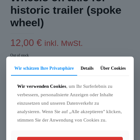
historic trailer (spoke
wheel)
12,00
€
inkl. MwSt.
Out of stock
SKU:
RADSATZ-9S
Category:
Accessories for Models
Wir schätzen Ihre Privatsphäre
Details
Über Cookies
Share
Wir verwenden Cookies
, um Ihr Surferlebnis zu
verbessern, personalisierte Anzeigen oder Inhalte
einzusetzen und unseren Datenverkehr zu
Additional information
analysieren. Wenn Sie auf „Alle akzeptieren" klicken,
stimmen Sie der Anwendung von Cookies zu.
Weight
10 g