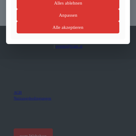
Dimensions
Alles ablehnen
2,5 × 1 × 1 cm
Anpassen
Alle akzeptieren
Kontaktieren Sie uns:
+43-6991-7860301
|
+43-6991-7860303
|
events@tram.at
AGB
Nutzungsbedingungen