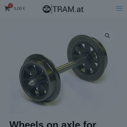
0
0,00
€
Wheels on axle for